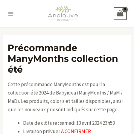
Aller
au
Main
contenu
Menu
Précommande
ManyMonths collection
été
Cette précommande ManyMonths est pour la
collection été 2024 de Babyidea (ManyMonths / MaM /
MaD). Les produits, coloris et tailles disponibles, ainsi
que les nouveaux prix sont indiqués sur cette page.
Date de clôture :
samedi 13 avril 2024 23h59
Livraison prévue :
A CONFIRMER