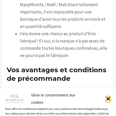
ManyMonths / MaM / MaD étant tellement
importante, il est impossible pour une
boutique d’avoir tous les produits en stock et
en quantité suffisante.
Cela donne une chance au produit d’être
fabriqué ! Et oui, si la marque n’a pas assez de
commande toutes boutiques confondues, elle
ne pourra pas le fabriquer.
Vos avantages et conditions
de précommande
Encore un peu de patience, cela arrive bientôt.
Gérer le consentement aux
Collection été ManyMonths
cookies
Pour offrir les meilleures expériences, nous utilisons des technologies telles que
2024
les cookies pour stocker et/ou accéder aux informations des appareils. Le fait de